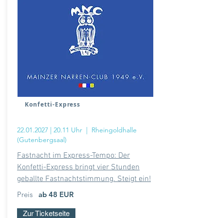
Konfetti-Express
22.01.2027
| 20.11 Uhr
| Rheingoldhalle
(Gutenbergsaal)
Fastnacht im Express-Tempo: Der
Konfetti-Express bringt vier Stunden
geballte Fastnachtstimmung. Steigt ein!
Preis
ab 48 EUR
Zur Ticketseite